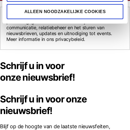
i
e
ALLEEN NOODZAKELIJKE COOKIES
Ik geef toestemming tot de verwerking van mijn
persoonsgegevens door CMB Verdeyen voor
communicatie, relatiebeheer en het sturen van
nieuwsbrieven, updates en uitnodiging tot events.
Meer informatie in ons privacybeleid.
Schrijf u in voor
onze nieuwsbrief!
Schrijf u in voor onze
nieuwsbrief!
Blijf op de hoogte van de laatste nieuwsfeiten,