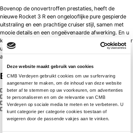
Bovenop de onovertroffen prestaties, heeft de
nieuwe Rocket 3 R een ongelooflijke pure gespierde
uitstraling en een prachtige cruiser stijl, samen met
mooie details en een ongeëvenaarde afwerking. En u
kunt deze ongelooflijke rit nog verder verbeteren door
uw rit te personaliseren met meer dan 50 speciale
accessoires.
Deze website maakt gebruik van cookies
Breng je netwerk op de hoogte!
CMB Verdeyen gebruikt cookies om uw surfervaring
aangenamer te maken, om de inhoud van deze website
Deel op Facebook
beter af te stemmen op uw voorkeuren, om advertenties
Deel op Twitter
te personaliseren en om de relevantie van CMB
Deel op Linkdin
Verdeyen op sociale media te meten en te verbeteren. U
Deel op Pinterest
kunt categorie per categorie cookies toestaan of
weigeren door de passende vakjes aan te vinken.